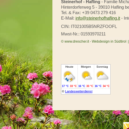
Steinerhof - Hafling
-
Familie Micha
Hinterdorferweg 5
-
39010 Hafling b
Tel. & Fax: +39 0473 279 416
E-Mail:
info@steinerhofhafling.it
-
In
CIN: IT021005B5NRZFOOFL
Mwst-Nr.: 01593970211
© www.drescher.it - Webdesign in Südtirol
|