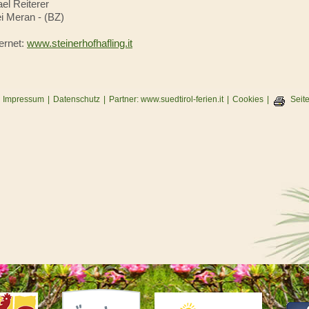
el Reiterer
ei Meran
-
(BZ)
ternet:
www.steinerhofhafling.it
Impressum
|
Datenschutz
|
Partner: www.suedtirol-ferien.it
|
Cookies
|
Seit