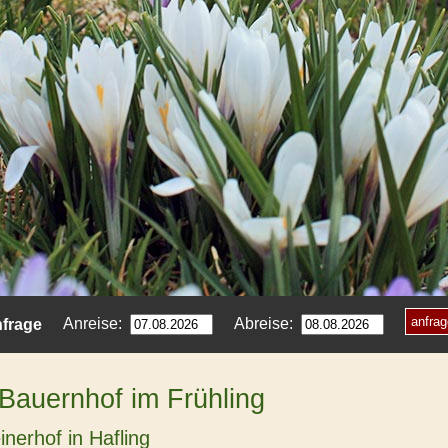
Anreise:
Abreise:
nfrage
 Bauernhof im Frühling
nerhof in Hafling