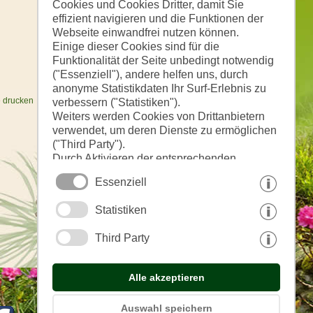
Cookies und Cookies Dritter, damit Sie
effizient navigieren und die Funktionen der
Webseite einwandfrei nutzen können.
Einige dieser Cookies sind für die
Funktionalität der Seite unbedingt notwendig
("Essenziell"), andere helfen uns, durch
anonyme Statistikdaten Ihr Surf-Erlebnis zu
e drucken
verbessern ("Statistiken").
Weiters werden Cookies von Drittanbietern
verwendet, um deren Dienste zu ermöglichen
("Third Party").
Durch Aktivieren der entsprechenden
Schaltflächen entscheiden Sie selbst, welche
Essenziell
Cookies zum Einsatz kommen.
Durch den Klick auf "Alle akzeptieren",
Statistiken
"Auswahl speichern" oder "Auswahl
ablehnen" erklären Sie, dass Sie den Einsatz
Third Party
der ausgewählten Cookies erlauben.
Ihre Einwilligung können Sie jederzeit
widerrufen.
Alle akzeptieren
Auswahl speichern