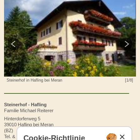
8]
Steinerhof in Hafling bei Meran
[1/8]
Steinerhof - Hafling
Familie Michael Reiterer
Hinterdorferweg 5
39010 Hafling bei Meran
(BZ)
Cookie-Richtlinie
Tel. & Fax: +39 0473 279 416