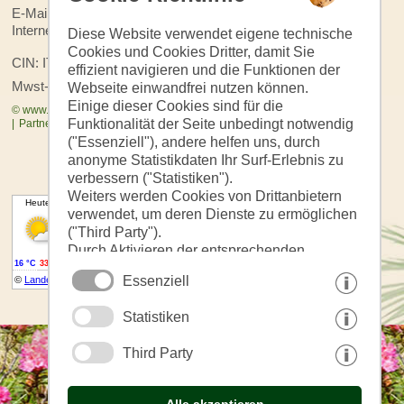
E-Mail:
info@steinerhofhafling.it
Internet:
www.steinerhofhafling.it
Diese Website verwendet eigene technische
Cookies und Cookies Dritter, damit Sie
CIN: IT021005B5NRZFOOFL
effizient navigieren und die Funktionen der
Mwst-Nr.: 01593970211
Webseite einwandfrei nutzen können.
Einige dieser Cookies sind für die
© www.drescher.it - Webdesign in Südtirol
|
Impressum
|
Datenschutz
Funktionalität der Seite unbedingt notwendig
|
Partner: www.suedtirol-ferien.it
|
Cookies
|
Seite drucken
("Essenziell"), andere helfen uns, durch
anonyme Statistikdaten Ihr Surf-Erlebnis zu
verbessern ("Statistiken").
Weiters werden Cookies von Drittanbietern
verwendet, um deren Dienste zu ermöglichen
("Third Party").
Durch Aktivieren der entsprechenden
Schaltflächen entscheiden Sie selbst, welche
Essenziell
Cookies zum Einsatz kommen.
Durch den Klick auf "Alle akzeptieren",
Statistiken
"Auswahl speichern" oder "Auswahl
ablehnen" erklären Sie, dass Sie den Einsatz
Third Party
der ausgewählten Cookies erlauben.
Ihre Einwilligung können Sie jederzeit
widerrufen.